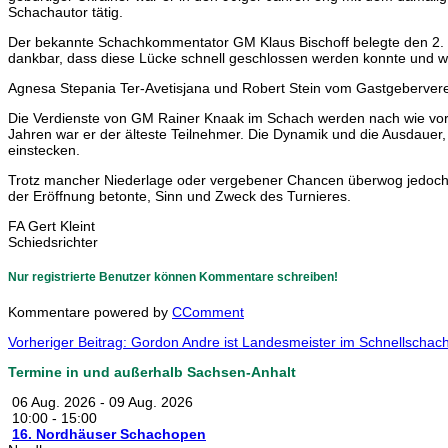
Schachautor tätig.
Der bekannte Schachkommentator GM Klaus Bischoff belegte den 2. Pl
dankbar, dass diese Lücke schnell geschlossen werden konnte und wü
Agnesa Stepania Ter-Avetisjana und Robert Stein vom Gastgeberverei
Die Verdienste von GM Rainer Knaak im Schach werden nach wie vor h
Jahren war er der älteste Teilnehmer. Die Dynamik und die Ausdauer
einstecken.
Trotz mancher Niederlage oder vergebener Chancen überwog jedoch b
der Eröffnung betonte, Sinn und Zweck des Turnieres.
FA Gert Kleint
Schiedsrichter
Nur registrierte Benutzer können Kommentare schreiben!
Kommentare powered by
CComment
Vorheriger Beitrag: Gordon Andre ist Landesmeister im Schnellscha
Termine in und außerhalb Sachsen-Anhalt
06 Aug. 2026
-
09 Aug. 2026
10:00
-
15:00
16. Nordhäuser Schachopen