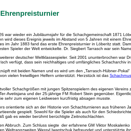
Ehrenpreisturnier
6 war wieder ein Jubiläumsjahr für die Schachgemeinschaft 1871 Löbe
en wird dieses Ereignis jeweils im Abstand von 5 Jahren mit einem Ehr
 im Jahr 1883 fand das erste Ehrenpreisturnier in Löberitz statt. Damal
sten Spieler der Welt entwickelte. Dr. Siegbert Tarrasch war sein Nam
eiterer deutscher Weltklassespieler. Seit 2001 ununterbrochen war Dr.
isch verfügt, dass sein reichhaltiges und umfängliches Schacharchiv 
nüpft mit beiden Namen und es wird um den „Tarrasch-Hübner-Pokal“ g
n vielen freiwilligen Helfern unterstützt. Herzstück ist das
Schachmus
enstvoller Schachgrößen mit jungen Spitzenspielern des eigenen Verei
r-Avetisjana und der 25-jährige FM Robert Stein gegenüber. Eigentlic
ss sie sehr zum eigenen Leidwesen kurzfristig absagen musste.
ers orientierte sich an der Historie von Schachturnieren aus früher
tieende gespielt. Sowohl für die Spieler als auch für den Schiedsrichte
mäß gab es wieder berühmt berüchtigte Zeitnotschlachten.
en Abbruch. Zum Schluss siegte der erfahrene GM Viktor Moskalenko u
en Weltrangzweiten Wassyl Iwantschuk befreundet und unterstützte ihn b