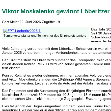
Viktor Moskalenko gewinnt Löberitzer 
Gert Kleint
22. Juni 2026
Zugriffe: 191
Das Jahr 202
Seit 30 Jahr
Turnierveranstalter und Teilnehmer des Ehrenpreisturniers
Schachbundes
einem der be
Viele Jahre eng verbunden mit dem Löberitzer Schachverein war ein w
Januar 2025 verstorben. In enger Verbundenheit hatte er testamentar
Den Großmeistern zu Ehren wird nunmehr das Ehrenpreisturnier verk
vielen Jahren Konrad Reiß. Er wird von seiner gesamten Familie und vo
fern erfährt.
Konrad Reiß ist es wieder gelungen, ein internationales Feld verdi
und Viktor Moskalenko standen die 19-jährige WIM Agnesa Stepania Te
komplettiert werden. Leider streikte ihr Auto auf der Anfahrt, so da
Das Reglement und die Ausstattung des diesjährigen Ehrenpreisturni
klassischer Bedenkzeit 60 Minuten für 40 Züge und 15 Minuten bis Par
elektronischen Uhren inkl. Inkrement je Zug gespielt. Erwartungsge
Dies tat jedoch der Ungezwungenheit und dem Spaß am Turnier kein
gebürtiger Ukrainer war er in den 90iger Jahren eng mit dem damalig