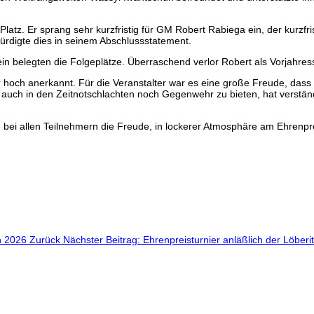
atz. Er sprang sehr kurzfristig für GM Robert Rabiega ein, der kurzf
rdigte dies in seinem Abschlussstatement.
n belegten die Folgeplätze. Überraschend verlor Robert als Vorjahres
och anerkannt. Für die Veranstalter war es eine große Freude, dass 
, auch in den Zeitnotschlachten noch Gegenwehr zu bieten, hat verstä
ei allen Teilnehmern die Freude, in lockerer Atmosphäre am Ehrenpre
ch 2026
Zurück
Nächster Beitrag: Ehrenpreisturnier anläßlich der Löber