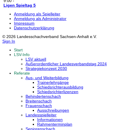
9:00
-
Ligen Spieltag 5
Anmeldung als Spielleiter
Anmeldung als Administrator
Impressum
Datenschutzerklärung
© 2026 Landesschachverband Sachsen-Anhalt e.V.
Sign In
Start
LSV-Info
LSV aktuell
Außerordentlicher Landesverbandstag 2024
Strategiekonzept 2030
Referate
Aus- und Weiterbildung
Trainerlehrgänge
Schiedsrichterausbildung
Schiedsrichterlizenzen
Behindertenschach
Breitenschach
Frauenschach
Ausschreibungen
Landesspielleiter
Informationen
Rahmenterminplan
Seniorenschach