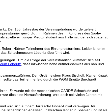
ritz. Der 155. Jahrestag der Vereinsgründung wurde gefeiert.
enpreisturnier gewürdigt. Im Rahmen des II. Kongress des Saale-
s spielte ein junger Medizinstudent aus Halle mit, der sich später zu
e.
 Robert Hübner Teilnehmer des Ehrenpreisturniers. Leider ist er im
in das Schachmuseum Löberitz überführt wird.
erungen. Um die Pflege der Vereinstradition kümmert sich seit
eum Löberitz
, dass inzwischen hohe Aufmerksamkeit aus nah und
ns zusammenzuführen. Den Großmeistern Klaus Bischoff, Rainer Knaak
h sollte das Teilnehmerfeld durch die WGM Brigitte Burchardt
en Jahren. Es wurde mit der mechanischen GARDE-Schachuhr und
r war dies eine Herausforderung, wird doch seit vielen Jahren mit
nd wird sich auf dem Tarrasch-Hübner-Pokal verewigen. Als
ei schachlichen Analysen. Inzwischen lebt er in Spanien und ist als