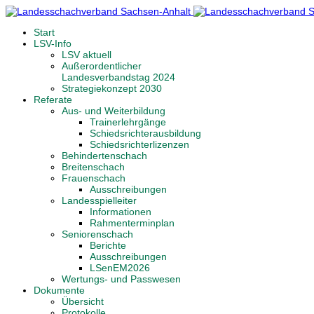
Start
LSV-Info
LSV aktuell
Außerordentlicher
Landesverbandstag 2024
Strategiekonzept 2030
Referate
Aus- und Weiterbildung
Trainerlehrgänge
Schiedsrichterausbildung
Schiedsrichterlizenzen
Behindertenschach
Breitenschach
Frauenschach
Ausschreibungen
Landesspielleiter
Informationen
Rahmenterminplan
Seniorenschach
Berichte
Ausschreibungen
LSenEM2026
Wertungs- und Passwesen
Dokumente
Übersicht
Protokolle