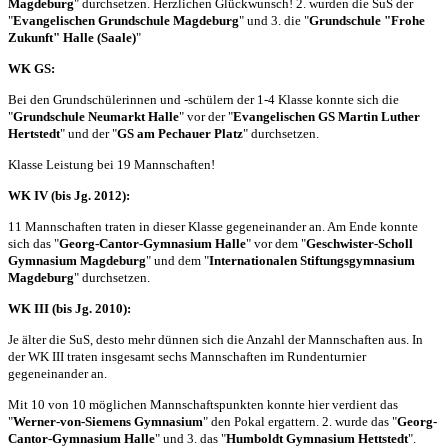
Magdeburg
" durchsetzen. Herzlichen Glückwunsch! 2. wurden die SuS der
"
Evangelischen Grundschule Magdeburg
" und 3. die "
Grundschule "Frohe
Zukunft" Halle (Saale)
"
WK GS:
Bei den Grundschülerinnen und -schülern der 1-4 Klasse konnte sich die
"
Grundschule Neumarkt Halle
" vor der "
Evangelischen GS Martin Luther
Hertstedt
" und der "
GS am Pechauer Platz
" durchsetzen.
Klasse Leistung bei 19 Mannschaften!
WK IV (bis Jg. 2012):
11 Mannschaften traten in dieser Klasse gegeneinander an. Am Ende konnte
sich das "
Georg-Cantor-Gymnasium Halle
" vor dem "
Geschwister-Scholl
Gymnasium Magdeburg
" und dem "
Internationalen Stiftungsgymnasium
Magdeburg
" durchsetzen.
WK III (bis Jg. 2010):
Je älter die SuS, desto mehr dünnen sich die Anzahl der Mannschaften aus. In
der WK III traten insgesamt sechs Mannschaften im Rundenturnier
gegeneinander an.
Mit 10 von 10 möglichen Mannschaftspunkten konnte hier verdient das
"
Werner-von-Siemens Gymnasium
" den Pokal ergattern. 2. wurde das "
Georg-
Cantor-Gymnasium Halle
" und 3. das "
Humboldt Gymnasium Hettstedt
".