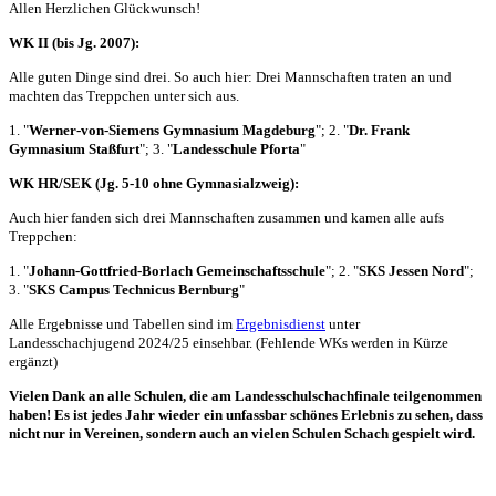
Allen Herzlichen Glückwunsch!
WK II (bis Jg. 2007):
Alle guten Dinge sind drei. So auch hier: Drei Mannschaften traten an und
machten das Treppchen unter sich aus.
1. "
Werner-von-Siemens Gymnasium Magdeburg
"; 2. "
Dr. Frank
Gymnasium Staßfurt
"; 3. "
Landesschule Pforta
"
WK HR/SEK (Jg. 5-10 ohne Gymnasialzweig):
Auch hier fanden sich drei Mannschaften zusammen und kamen alle aufs
Treppchen:
1. "
Johann-Gottfried-Borlach Gemeinschaftsschule
"; 2. "
SKS Jessen Nord
";
3. "
SKS Campus Technicus Bernburg
"
Alle Ergebnisse und Tabellen sind im
Ergebnisdienst
unter
Landesschachjugend 2024/25 einsehbar. (Fehlende WKs werden in Kürze
ergänzt)
Vielen Dank an alle Schulen, die am Landesschulschachfinale teilgenommen
haben! Es ist jedes Jahr wieder ein unfassbar schönes Erlebnis zu sehen, dass
nicht nur in Vereinen, sondern auch an vielen Schulen Schach gespielt wird.