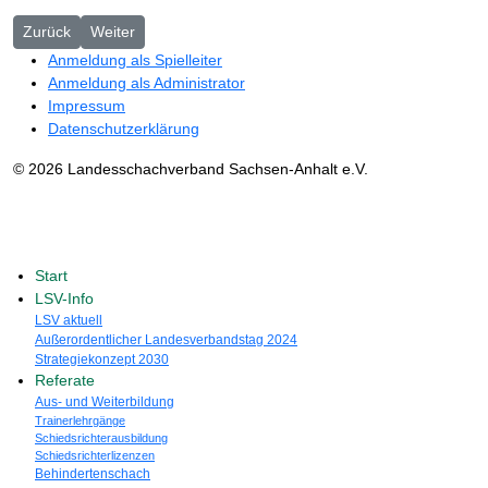
Vorheriger Beitrag: Auslosung für die Saison 2025/2026
Nächster Beitrag: Informationen des Landesspielleiters 0
Zurück
Weiter
Anmeldung als Spielleiter
Anmeldung als Administrator
Impressum
Datenschutzerklärung
© 2026 Landesschachverband Sachsen-Anhalt e.V.
Start
LSV-Info
LSV aktuell
Außerordentlicher Landesverbandstag 2024
Strategiekonzept 2030
Referate
Aus- und Weiterbildung
Trainerlehrgänge
Schiedsrichterausbildung
Schiedsrichterlizenzen
Behindertenschach