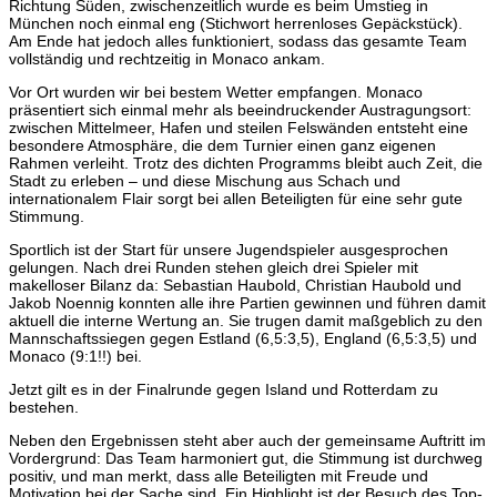
Richtung Süden, zwischenzeitlich wurde es beim Umstieg in
München noch einmal eng (Stichwort herrenloses Gepäckstück).
Am Ende hat jedoch alles funktioniert, sodass das gesamte Team
vollständig und rechtzeitig in Monaco ankam.
Vor Ort wurden wir bei bestem Wetter empfangen. Monaco
präsentiert sich einmal mehr als beeindruckender Austragungsort:
zwischen Mittelmeer, Hafen und steilen Felswänden entsteht eine
besondere Atmosphäre, die dem Turnier einen ganz eigenen
Rahmen verleiht. Trotz des dichten Programms bleibt auch Zeit, die
Stadt zu erleben – und diese Mischung aus Schach und
internationalem Flair sorgt bei allen Beteiligten für eine sehr gute
Stimmung.
Sportlich ist der Start für unsere Jugendspieler ausgesprochen
gelungen. Nach drei Runden stehen gleich drei Spieler mit
makelloser Bilanz da: Sebastian Haubold, Christian Haubold und
Jakob Noennig konnten alle ihre Partien gewinnen und führen damit
aktuell die interne Wertung an. Sie trugen damit maßgeblich zu den
Mannschaftssiegen gegen Estland (6,5:3,5), England (6,5:3,5) und
Monaco (9:1!!) bei.
Jetzt gilt es in der Finalrunde gegen Island und Rotterdam zu
bestehen.
Neben den Ergebnissen steht aber auch der gemeinsame Auftritt im
Vordergrund: Das Team harmoniert gut, die Stimmung ist durchweg
positiv, und man merkt, dass alle Beteiligten mit Freude und
Motivation bei der Sache sind. Ein Highlight ist der Besuch des Top-