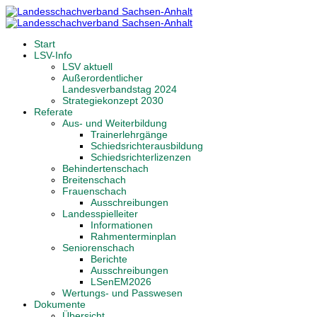
Start
LSV-Info
LSV aktuell
Außerordentlicher
Landesverbandstag 2024
Strategiekonzept 2030
Referate
Aus- und Weiterbildung
Trainerlehrgänge
Schiedsrichterausbildung
Schiedsrichterlizenzen
Behindertenschach
Breitenschach
Frauenschach
Ausschreibungen
Landesspielleiter
Informationen
Rahmenterminplan
Seniorenschach
Berichte
Ausschreibungen
LSenEM2026
Wertungs- und Passwesen
Dokumente
Übersicht