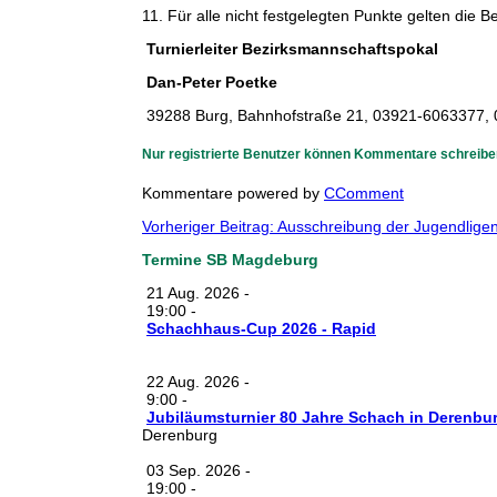
11. Für alle nicht festgelegten Punkte gelten di
Turnierleiter Be
Dan-Peter Poetke
39288 Burg, Bahnhofstraße 21, 03921-6063377,
Nur registrierte Benutzer können Kommentare schreibe
Kommentare powered by
CComment
Vorheriger Beitrag: Ausschreibung der Jugendli
Termine SB Magdeburg
21 Aug. 2026
-
19:00
-
Schachhaus-Cup 2026 - Rapid
22 Aug. 2026
-
9:00
-
Jubiläumsturnier 80 Jahre Schach in Derenbu
Derenburg
03 Sep. 2026
-
19:00
-