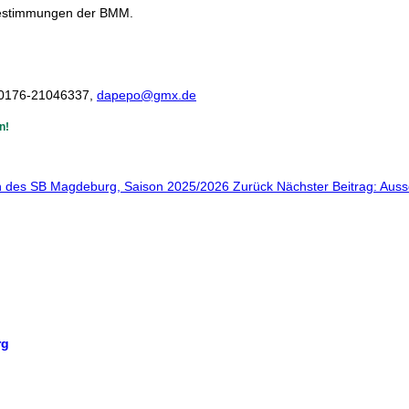
e Bestimmungen der BMM.
zirksmannschaftspokal
 0176-21046337,
dapepo@gmx.de
n!
gen des SB Magdeburg, Saison 2025/2026
Zurück
Nächster Beitrag: Aus
rg