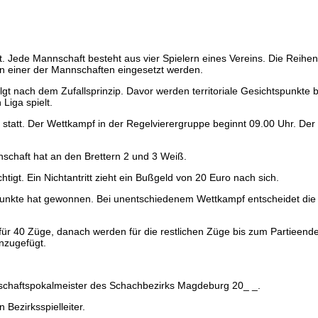
. Jede Mannschaft besteht aus vier Spielern eines Vereins. Die Reihen
 in einer der Mannschaften eingesetzt werden.
lgt nach dem Zufallsprinzip. Davor werden territoriale Gesichtspunkte 
Liga spielt.
tatt. Der Wettkampf in der Regelvierergruppe beginnt 09.00 Uhr. Der Ve
nschaft hat an den Brettern 2 und 3 Weiß.
htigt. Ein Nichtantritt zieht ein Bußgeld von 20 Euro nach sich.
unkte hat gewonnen. Bei unentschiedenem Wettkampf entscheidet die Bre
 für 40 Züge, danach werden für die restlichen Züge bis zum Partieende
nzugefügt.
nnschaftspokalmeister des Schachbezirks Magdeburg 20_ _.
 Bezirksspielleiter.