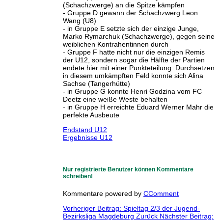
(Schachzwerge) an die Spitze kämpfen
- Gruppe D gewann der Schachzwerg Leon
Wang (U8)
- in Gruppe E setzte sich der einzige Junge,
Marko Rymarchuk (Schachzwerge), gegen seine
weiblichen Kontrahentinnen durch
- Gruppe F hatte nicht nur die einzigen Remis
der U12, sondern sogar die Hälfte der Partien
endete hier mit einer Punkteteilung. Durchsetzen
in diesem umkämpften Feld konnte sich Alina
Sachse (Tangerhütte)
- in Gruppe G konnte Henri Godzina vom FC
Deetz eine weiße Weste behalten
- in Gruppe H erreichte Eduard Werner Mahr die
perfekte Ausbeute
Endstand U12
Ergebnisse U12
Nur registrierte Benutzer können Kommentare
schreiben!
Kommentare powered by
CComment
Vorheriger Beitrag: Spieltag 2/3 der Jugend-
Bezirksliga Magdeburg
Zurück
Nächster Beitrag: