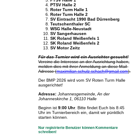
PTSV Halle 2
Roter Turm Halle 1
Roter Turm Halle 2
SV Eintracht 1990 Bad Dürrenberg
Teutschenthaler SC
WSG Halle-Neustadt
SV Sangerhausen
SK Roland Weißenfels 1
SK Roland Weißenfels 2
SV Motor Zeitz
Für das Turnier wird ein Ausrichter gesucht!
Vereine die Interesse an der Ausrichtung haben,
melden dies mit ihrer Anmeldung an diese Mail-
Adresse (
maximilian.schulz.schach@gmail.com
).
Der BMP 2026 wird vom SV Roten Turm Halle
ausgerichtet!
Adresse:
Johannesgemeinde, An der
Johanneskirche 1, 06110 Halle
Beginn ist
9:00 Uhr
. Bitte findet Euch bis 8:45
Uhr im Turnierbereich ein, damit wir pünktlich
starten können.
Nur registrierte Benutzer können Kommentare
schreiben!