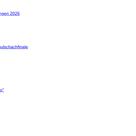
ingen 2026
ulschachfinale
o"