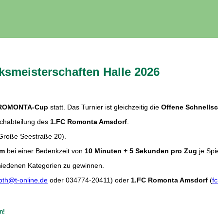
ksmeisterschaften Halle 2026
ROMONTA-Cup
statt. Das Turnier ist gleichzeitig die
Offene Schnellsc
achabteilung des
1.FC Romonta Amsdorf
.
Große Seestraße 20).
em
bei einer Bedenkzeit von
10 Minuten + 5 Sekunden pro Zug
je Spi
chiedenen Kategorien zu gewinnen.
oth@t-online.de
oder 034774-20411) oder
1.FC Romonta Amsdorf
(
f
n!