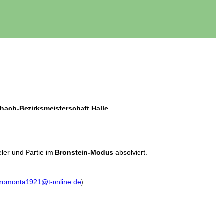
hach-Bezirksmeisterschaft Halle
.
eler und Partie im
Bronstein-Modus
absolviert.
cromonta1921@t-online.de
).