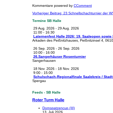
Kommentare powered by
CComment
Vorheriger Beitrag: 23.Schnellschachturnier der 
Termine SB Halle
29 Aug. 2026
-
29 Aug. 2026
11:00
-
16:30
Laternenfest Halle 2026: 19. Saaleopen sowie
Arkaden des Peißnitzhauses, Peißnitzinsel 4, 0610
26 Sep. 2026
-
26 Sep. 2026
10:00
-
16:00
26.Sangerhäuser Rosenturnier
Sangerhausen
18 Nov. 2026
-
18 Nov. 2026
9:00
-
15:00
Schulschach-Regionalfinale Saalekreis / Stadt
Spergau
Feeds - SB Halle
Roter Turm Halle
Domspatzencup (III)
13. Juli 2026