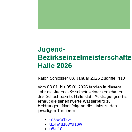
Jugend-
Bezirkseinzelmeisterschaft
Halle 2026
Ralph Schlosser
03. Januar 2026
Zugriffe: 419
Vom 03.01. bis 05.01.2026 fanden in diesem
Jahr die Jugend-Bezirkseinzelmeisterschaften
des Schachbezirks Halle statt. Austragungsort ist
erneut die sehenswerte Wasserburg zu
Heldrungen. Nachfolgend die Links zu den
jeweiligen Turnieren:
u10w/u12w
u14w/u16w/u18w
u8/u10