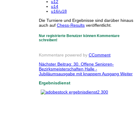
u12
u14
u16/u18
Die Turniere und Ergebnisse sind darüber hinaus
auch auf
Chess-Results
veröffentlicht.
Nur registrierte Benutzer können Kommentare
schreiben!
Kommentare powered by
CComment
Nächster Beitrag: 30. Offene Senioren-
Bezirksmeisterschaften Halle -
Jubiläumsausgabe mit knappem Ausgang
Weiter
Ergebnisdienst