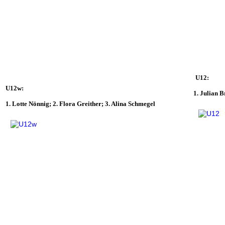
U12:
U12w:
1. Julian 
1. Lotte Nönnig; 2. Flora Greither; 3. Alina Schmegel