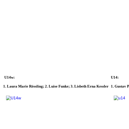
U14w:
U14:
1. Laura Marie Rössling; 2. Luise Funke; 3. Lisbeth Erna Kessler
1. Gustav P