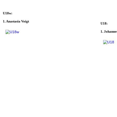
U18w:
1. Anastasia Voigt
U18:
1. Johannes