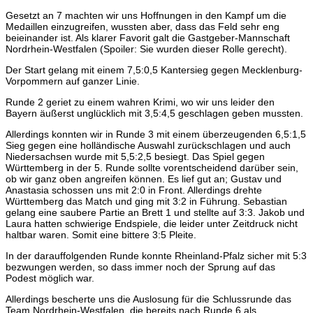
Gesetzt an 7 machten wir uns Hoffnungen in den Kampf um die
Medaillen einzugreifen, wussten aber, dass das Feld sehr eng
beieinander ist. Als klarer Favorit galt die Gastgeber-Mannschaft
Nordrhein-Westfalen (Spoiler: Sie wurden dieser Rolle gerecht).
Der Start gelang mit einem 7,5:0,5 Kantersieg gegen Mecklenburg-
Vorpommern auf ganzer Linie.
Runde 2 geriet zu einem wahren Krimi, wo wir uns leider den
Bayern äußerst unglücklich mit 3,5:4,5 geschlagen geben mussten.
Allerdings konnten wir in Runde 3 mit einem überzeugenden 6,5:1,5
Sieg gegen eine holländische Auswahl zurückschlagen und auch
Niedersachsen wurde mit 5,5:2,5 besiegt. Das Spiel gegen
Württemberg in der 5. Runde sollte vorentscheidend darüber sein,
ob wir ganz oben angreifen können. Es lief gut an; Gustav und
Anastasia schossen uns mit 2:0 in Front. Allerdings drehte
Württemberg das Match und ging mit 3:2 in Führung. Sebastian
gelang eine saubere Partie an Brett 1 und stellte auf 3:3. Jakob und
Laura hatten schwierige Endspiele, die leider unter Zeitdruck nicht
haltbar waren. Somit eine bittere 3:5 Pleite.
In der darauffolgenden Runde konnte Rheinland-Pfalz sicher mit 5:3
bezwungen werden, so dass immer noch der Sprung auf das
Podest möglich war.
Allerdings bescherte uns die Auslosung für die Schlussrunde das
Team Nordrhein-Westfalen, die bereits nach Runde 6 als