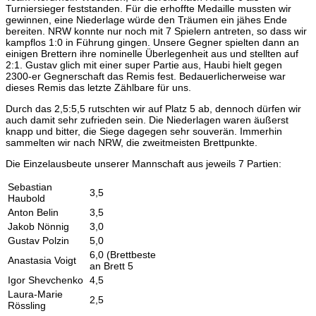
Turniersieger feststanden. Für die erhoffte Medaille mussten wir
gewinnen, eine Niederlage würde den Träumen ein jähes Ende
bereiten. NRW konnte nur noch mit 7 Spielern antreten, so dass wir
kampflos 1:0 in Führung gingen. Unsere Gegner spielten dann an
einigen Brettern ihre nominelle Überlegenheit aus und stellten auf
2:1. Gustav glich mit einer super Partie aus, Haubi hielt gegen
2300-er Gegnerschaft das Remis fest. Bedauerlicherweise war
dieses Remis das letzte Zählbare für uns.
Durch das 2,5:5,5 rutschten wir auf Platz 5 ab, dennoch dürfen wir
auch damit sehr zufrieden sein. Die Niederlagen waren äußerst
knapp und bitter, die Siege dagegen sehr souverän. Immerhin
sammelten wir nach NRW, die zweitmeisten Brettpunkte.
Die Einzelausbeute unserer Mannschaft aus jeweils 7 Partien:
Sebastian
3,5
Haubold
Anton Belin
3,5
Jakob Nönnig
3,0
Gustav Polzin
5,0
6,0 (Brettbeste
Anastasia Voigt
an Brett 5
Igor Shevchenko
4,5
Laura-Marie
2,5
Rössling