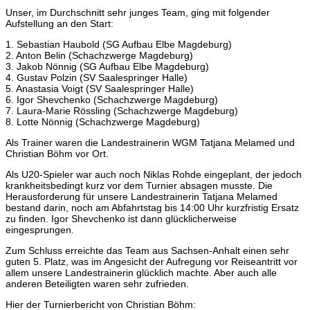
Unser, im Durchschnitt sehr junges Team, ging mit folgender
Aufstellung an den Start:
1. Sebastian Haubold (SG Aufbau Elbe Magdeburg)
2. Anton Belin (Schachzwerge Magdeburg)
3. Jakob Nönnig (SG Aufbau Elbe Magdeburg)
4. Gustav Polzin (SV Saalespringer Halle)
5. Anastasia Voigt (SV Saalespringer Halle)
6. Igor Shevchenko (Schachzwerge Magdeburg)
7. Laura-Marie Rössling (Schachzwerge Magdeburg)
8. Lotte Nönnig (Schachzwerge Magdeburg)
Als Trainer waren die Landestrainerin WGM Tatjana Melamed und
Christian Böhm vor Ort.
Als U20-Spieler war auch noch Niklas Rohde eingeplant, der jedoch
krankheitsbedingt kurz vor dem Turnier absagen musste. Die
Herausforderung für unsere Landestrainerin Tatjana Melamed
bestand darin, noch am Abfahrtstag bis 14:00 Uhr kurzfristig Ersatz
zu finden. Igor Shevchenko ist dann glücklicherweise
eingesprungen.
Zum Schluss erreichte das Team aus Sachsen-Anhalt einen sehr
guten 5. Platz, was im Angesicht der Aufregung vor Reiseantritt vor
allem unsere Landestrainerin glücklich machte. Aber auch alle
anderen Beteiligten waren sehr zufrieden.
Hier der Turnierbericht von Christian Böhm: