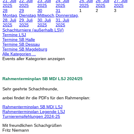
21. Juli
22. Juli
23. Juli
24. Juli
25. Juli
26. Juli
27. Juli
2025
2025
2025
2025
2025
2025
2025
28
29
30
31
1
2
3
Montag,
Dienstag,
Mittwoch,
Donnerstag,
28. Juli
29. Juli
30. Juli
31. Juli
2025
2025
2025
2025
Schachturniere (außerhalb LSV)
Termine LSJ
Termine SB Halle
Termine SB Dessau
Termine SB Magdeburg
Alle Kategorien ...
Events aller Kategorien anzeigen
Rahmenterminplan SB MD/ LSJ 2024/25
Sehr geehrte Schachfreunde,
anbei findet ihr die PDFs für den Rahmenplan:
Rahmenterminplan SB MD/ LSJ
Rahmenterminplan Legende LSJ
Turnierempfehlungen 2024-25
Mit freundlichen Schachgrüßen
Fritz Niemann