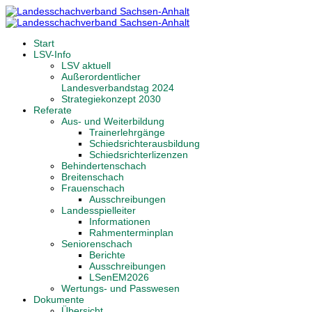
Start
LSV-Info
LSV aktuell
Außerordentlicher
Landesverbandstag 2024
Strategiekonzept 2030
Referate
Aus- und Weiterbildung
Trainerlehrgänge
Schiedsrichterausbildung
Schiedsrichterlizenzen
Behindertenschach
Breitenschach
Frauenschach
Ausschreibungen
Landesspielleiter
Informationen
Rahmenterminplan
Seniorenschach
Berichte
Ausschreibungen
LSenEM2026
Wertungs- und Passwesen
Dokumente
Übersicht