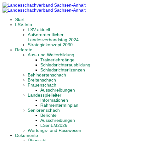
Start
LSV-Info
LSV aktuell
Außerordentlicher
Landesverbandstag 2024
Strategiekonzept 2030
Referate
Aus- und Weiterbildung
Trainerlehrgänge
Schiedsrichterausbildung
Schiedsrichterlizenzen
Behindertenschach
Breitenschach
Frauenschach
Ausschreibungen
Landesspielleiter
Informationen
Rahmenterminplan
Seniorenschach
Berichte
Ausschreibungen
LSenEM2026
Wertungs- und Passwesen
Dokumente
Übersicht