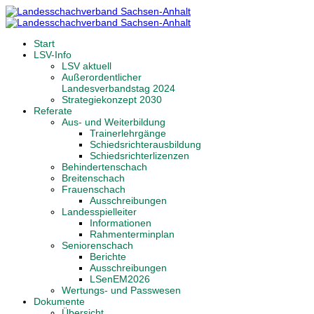
Start
LSV-Info
LSV aktuell
Außerordentlicher
Landesverbandstag 2024
Strategiekonzept 2030
Referate
Aus- und Weiterbildung
Trainerlehrgänge
Schiedsrichterausbildung
Schiedsrichterlizenzen
Behindertenschach
Breitenschach
Frauenschach
Ausschreibungen
Landesspielleiter
Informationen
Rahmenterminplan
Seniorenschach
Berichte
Ausschreibungen
LSenEM2026
Wertungs- und Passwesen
Dokumente
Übersicht