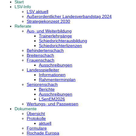
Start
LSV-Info
LSV aktuell
Außerordentlicher Landesverbandstag 2024
Strategiekonzept 2030
Referate
Aus- und Weiterbildung
Trainerlehrgänge
Schiedsrichterausbildung
Schiedsrichterlizenzen
Behindertenschach
Breitenschach
Frauenschach
Ausschreibungen
Landesspielleiter
Informationen
Rahmenterminplan
Seniorenschach
Berichte
Ausschreibungen
LSenEM2026
Wertungs- und Passwesen
Dokumente
Übersicht
Protokolle
aktuell
Formulare
Rochade Europa