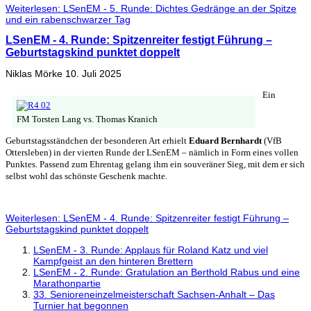
Weiterlesen: LSenEM - 5. Runde: Dichtes Gedränge an der Spitze
und ein rabenschwarzer Tag
LSenEM - 4. Runde: Spitzenreiter festigt Führung –
Geburtstagskind punktet doppelt
Niklas Mörke
10. Juli 2025
Ein
FM Torsten Lang vs. Thomas Kranich
Geburtstagsständchen der besonderen Art erhielt
Eduard Bernhardt
(VfB
Ottersleben) in der vierten Runde der LSenEM – nämlich in Form eines vollen
Punktes. Passend zum Ehrentag gelang ihm ein souveräner Sieg, mit dem er sich
selbst wohl das schönste Geschenk machte.
Weiterlesen: LSenEM - 4. Runde: Spitzenreiter festigt Führung –
Geburtstagskind punktet doppelt
LSenEM - 3. Runde: Applaus für Roland Katz und viel
Kampfgeist an den hinteren Brettern
LSenEM - 2. Runde: Gratulation an Berthold Rabus und eine
Marathonpartie
33. Senioreneinzelmeisterschaft Sachsen-Anhalt – Das
Turnier hat begonnen