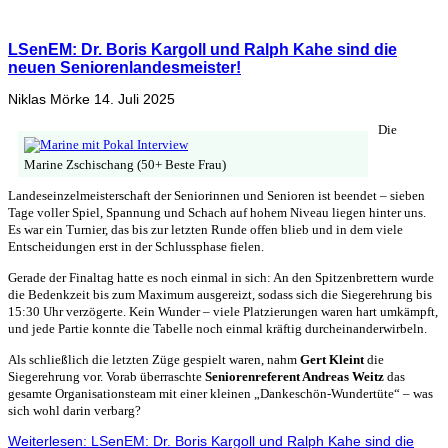
LSenEM: Dr. Boris Kargoll und Ralph Kahe sind die
neuen Seniorenlandesmeister!
Niklas Mörke
14. Juli 2025
Die
Marine Zschischang (50+ Beste Frau)
Landeseinzelmeisterschaft der Seniorinnen und Senioren ist beendet – sieben
Tage voller Spiel, Spannung und Schach auf hohem Niveau liegen hinter uns.
Es war ein Turnier, das bis zur letzten Runde offen blieb und in dem viele
Entscheidungen erst in der Schlussphase fielen.
Gerade der Finaltag hatte es noch einmal in sich: An den Spitzenbrettern wurde
die Bedenkzeit bis zum Maximum ausgereizt, sodass sich die Siegerehrung bis
15:30 Uhr verzögerte. Kein Wunder – viele Platzierungen waren hart umkämpft,
und jede Partie konnte die Tabelle noch einmal kräftig durcheinanderwirbeln.
Als schließlich die letzten Züge gespielt waren, nahm
Gert Kleint
die
Siegerehrung vor. Vorab überraschte
Seniorenreferent Andreas Weitz
das
gesamte Organisationsteam mit einer kleinen „Dankeschön-Wundertüte“ – was
sich wohl darin verbarg?
Weiterlesen: LSenEM: Dr. Boris Kargoll und Ralph Kahe sind die