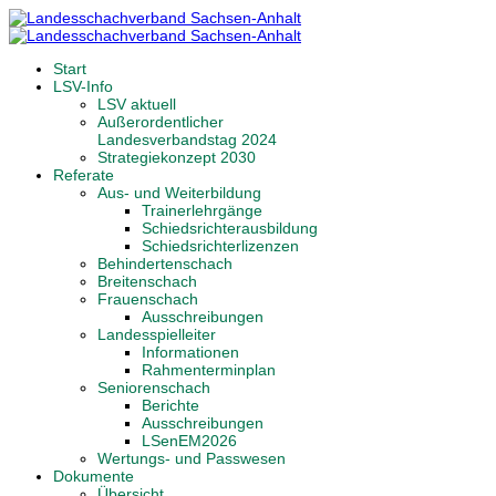
Start
LSV-Info
LSV aktuell
Außerordentlicher
Landesverbandstag 2024
Strategiekonzept 2030
Referate
Aus- und Weiterbildung
Trainerlehrgänge
Schiedsrichterausbildung
Schiedsrichterlizenzen
Behindertenschach
Breitenschach
Frauenschach
Ausschreibungen
Landesspielleiter
Informationen
Rahmenterminplan
Seniorenschach
Berichte
Ausschreibungen
LSenEM2026
Wertungs- und Passwesen
Dokumente
Übersicht