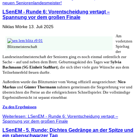
neuen Seniorenlandesmeister!
LSenEM - Runde 6: Vorentscheidung vertagt –
Spannung vor dem großen Finale
Niklas Mörke
13. Juli 2025
Am
vorletzten
Spieltag
Blitzmeisterschaft
der
Landeseinzelmeisterschaft der Senioren ging es noch einmal ordentlich zur
Sache – auf und neben dem Brett. Geburtstagskind des Tages war
Sylvia
Bachmann
(
SG Einheit Staßfurt
), die sich über viele gute Wünsche aus dem
Teilnehmerfeld freuen durfte.
Außerdem wurde das Blitzturnier vom Vortag offiziell ausgezeichnet:
Nico
Markus
und
Günter Thormann
nahmen gemeinsam die Siegerehrung vor und
überreichten die Preise an die erfolgreichsten Schnellspieler. Die vollständige
Ergebnisübersicht ist separat einsehbar.
Zu den Ergebnissen
Weiterlesen: LSenEM - Runde 6: Vorentscheidung vertagt –
Spannung vor dem großen Finale
LSenEM - 5. Runde: Dichtes Gedränge an der Spitze und
ein rabenschwarzer Tag