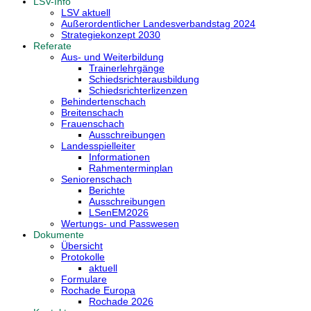
LSV-Info
LSV aktuell
Außerordentlicher Landesverbandstag 2024
Strategiekonzept 2030
Referate
Aus- und Weiterbildung
Trainerlehrgänge
Schiedsrichterausbildung
Schiedsrichterlizenzen
Behindertenschach
Breitenschach
Frauenschach
Ausschreibungen
Landesspielleiter
Informationen
Rahmenterminplan
Seniorenschach
Berichte
Ausschreibungen
LSenEM2026
Wertungs- und Passwesen
Dokumente
Übersicht
Protokolle
aktuell
Formulare
Rochade Europa
Rochade 2026