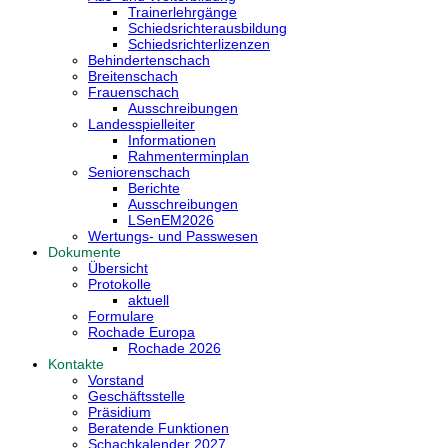
Trainerlehrgänge
Schiedsrichterausbildung
Schiedsrichterlizenzen
Behindertenschach
Breitenschach
Frauenschach
Ausschreibungen
Landesspielleiter
Informationen
Rahmenterminplan
Seniorenschach
Berichte
Ausschreibungen
LSenEM2026
Wertungs- und Passwesen
Dokumente
Übersicht
Protokolle
aktuell
Formulare
Rochade Europa
Rochade 2026
Kontakte
Vorstand
Geschäftsstelle
Präsidium
Beratende Funktionen
Schachkalender 2027