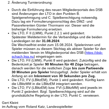
Änderung Turnierordnung:
Durch die Einführung des neuen Mitgliederportals des DSB
sind Änderungen der LTO in den Punkten B.
Spielgenehmigung und C. Spielberechtigung notwendig.
Dazu lag ein Formulierungsvorschlag des DWZ- und
Passreferenten Günter Thormann vor. Dieser wird die
bisherige Formulierung ersetzen.
Die LTO, F II (LMM), Punkt 2.2.1 wird geändert.
Spätester Meldetermin für die Verbandsliga und die beiden
Landesligen ist der
31.08.2024
.
Die Wechselfrist endet zum 15.08.2024. Spielerinnen und
Spieler müssen zu diesem Stichtag als aktiver Spieler für den
meldenden Verein im Mitgliederportal des DSB (
https://dsb-
schach.liga.nu
) eingetragen sein.
Die LTO, FII (LMM), Punkt 8 wird geändert. Zukünftig wird die
Bedenkzeit je Spieler
90 Minuten für 40 Züge
betragen,
danach werden für die restlichen Züge
bis zum Partieende
30 Minuten pro Spieler
hinzugefügt. Jeder Spieler erhält von
Anfang an ein
Inkrement von 30 Sekunden pro Zug.
Die LTO, FV (LBlitzEM), Punkt 1 wird geändert. Künftig kann
die LBlitzMM in die LBlitzEM integriert werden.
Die LTO, FV (LBlitzEM) bzw. FVI (LBlitzMM) wird jeweils im
Punkt 2 geändert. Bzgl. Spielberechtigung wird auf die
grundsätzliche Regelung in der LTO, Punkt C. verwiesen.
Gert Kleint
im Auftrag vom Roland Katz, Landesspielleiter