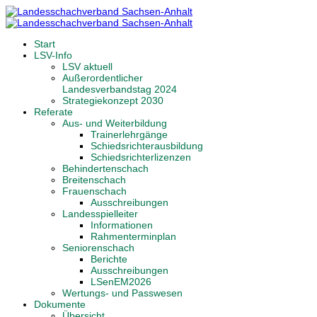
Start
LSV-Info
LSV aktuell
Außerordentlicher
Landesverbandstag 2024
Strategiekonzept 2030
Referate
Aus- und Weiterbildung
Trainerlehrgänge
Schiedsrichterausbildung
Schiedsrichterlizenzen
Behindertenschach
Breitenschach
Frauenschach
Ausschreibungen
Landesspielleiter
Informationen
Rahmenterminplan
Seniorenschach
Berichte
Ausschreibungen
LSenEM2026
Wertungs- und Passwesen
Dokumente
Übersicht