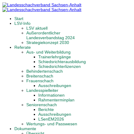
Start
LSV-Info
LSV aktuell
Außerordentlicher
Landesverbandstag 2024
Strategiekonzept 2030
Referate
Aus- und Weiterbildung
Trainerlehrgänge
Schiedsrichterausbildung
Schiedsrichterlizenzen
Behindertenschach
Breitenschach
Frauenschach
Ausschreibungen
Landesspielleiter
Informationen
Rahmenterminplan
Seniorenschach
Berichte
Ausschreibungen
LSenEM2026
Wertungs- und Passwesen
Dokumente
Übersicht