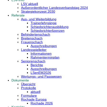
LSV-Info
LSV aktuell
Außerordentlicher Landesverbandstag 2024
Strategiekonzept 2030
Referate
Aus- und Weiterbildung
Trainerlehrgänge
Schiedsrichterausbildung
Schiedsrichterlizenzen
Behindertenschach
Breitenschach
Frauenschach
Ausschreibungen
Landesspielleiter
Informationen
Rahmenterminplan
Seniorenschach
Berichte
Ausschreibungen
LSenEM2026
Wertungs- und Passwesen
Dokumente
Übersicht
Protokolle
aktuell
Formulare
Rochade Europa
Rochade 2026