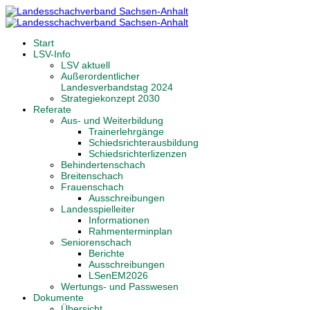
Start
LSV-Info
LSV aktuell
Außerordentlicher
Landesverbandstag 2024
Strategiekonzept 2030
Referate
Aus- und Weiterbildung
Trainerlehrgänge
Schiedsrichterausbildung
Schiedsrichterlizenzen
Behindertenschach
Breitenschach
Frauenschach
Ausschreibungen
Landesspielleiter
Informationen
Rahmenterminplan
Seniorenschach
Berichte
Ausschreibungen
LSenEM2026
Wertungs- und Passwesen
Dokumente
Übersicht