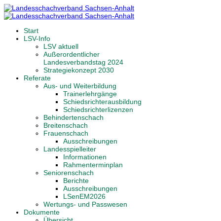
Start
LSV-Info
LSV aktuell
Außerordentlicher
Landesverbandstag 2024
Strategiekonzept 2030
Referate
Aus- und Weiterbildung
Trainerlehrgänge
Schiedsrichterausbildung
Schiedsrichterlizenzen
Behindertenschach
Breitenschach
Frauenschach
Ausschreibungen
Landesspielleiter
Informationen
Rahmenterminplan
Seniorenschach
Berichte
Ausschreibungen
LSenEM2026
Wertungs- und Passwesen
Dokumente
Übersicht