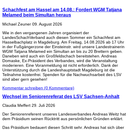
Schachfest am Hassel am 14.08.: Fordert WGM Tatjana
Melamed beim Simultan heraus
Michael Zeuner
09. August 2026
Wie in den vergangenen Jahren organisiert der
LandesSchachVerband auch diesen Sommer ein Schachfest am
Hasselbachplatz in Magdeburg. Am Freitag, 14.08.2026 ab 17 Uhr
in der Fußgängerzone der Einsteinstr. wird unsere Landestrainerin
WGM Tatjana Melamed ein Simultan an bis zu 20 Brettern geben.
Daneben wird auch ein Großfeldschach bereitstehen. Andreas
Domaske, Ex-Präsident des Verbandes, wird die Veranstaltung
moderieren. Eine Voranmeldung ist nicht erforderlich. Dank der
Unterstützung durch die Landeshauptstadt Magdeburg ist die
Teilnahme kostenfrei. Spenden für die Nachwuchsarbeit des LSV
sind aber gern gesehen!
Kommentar schreiben (0 Kommentare)
Wechsel im Seniorenreferat des LSV Sachsen-Anhalt
Claudia Meffert
29. Juli 2026
Der Seniorenreferent unseres Landesverbandes Andreas Weitz hat
dem Präsidium seinen Rücktritt aus persönlichen Gründen erklärt.
Das Präsidium bedauert diesen Schritt sehr. Andreas hat sich über