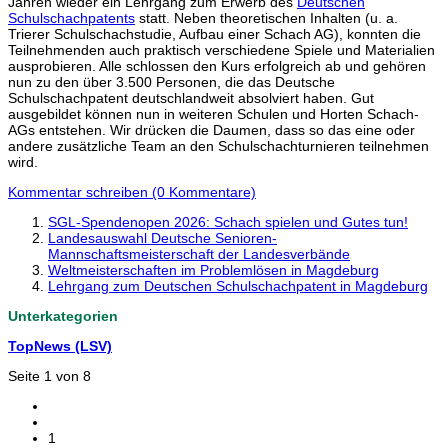
Jahren wieder ein Lehrgang zum Erwerb des
Deutschen
Schulschachpatents
statt. Neben theoretischen Inhalten (u. a.
Trierer Schulschachstudie, Aufbau einer Schach AG), konnten die
Teilnehmenden auch praktisch verschiedene Spiele und Materialien
ausprobieren. Alle schlossen den Kurs erfolgreich ab und gehören
nun zu den über 3.500 Personen, die das Deutsche
Schulschachpatent deutschlandweit absolviert haben. Gut
ausgebildet können nun in weiteren Schulen und Horten Schach-
AGs entstehen. Wir drücken die Daumen, dass so das eine oder
andere zusätzliche Team an den Schulschachturnieren teilnehmen
wird.
Kommentar schreiben (0 Kommentare)
SGL-Spendenopen 2026: Schach spielen und Gutes tun!
Landesauswahl Deutsche Senioren-
Mannschaftsmeisterschaft der Landesverbände
Weltmeisterschaften im Problemlösen in Magdeburg
Lehrgang zum Deutschen Schulschachpatent in Magdeburg
Unterkategorien
TopNews (LSV)
Seite 1 von 8
1