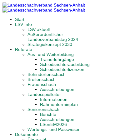
Start
LSV-Info
LSV aktuell
Außerordentlicher
Landesverbandstag 2024
Strategiekonzept 2030
Referate
Aus- und Weiterbildung
Trainerlehrgänge
Schiedsrichterausbildung
Schiedsrichterlizenzen
Behindertenschach
Breitenschach
Frauenschach
Ausschreibungen
Landesspielleiter
Informationen
Rahmenterminplan
Seniorenschach
Berichte
Ausschreibungen
LSenEM2026
Wertungs- und Passwesen
Dokumente
Übersicht