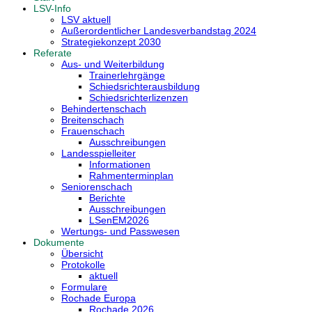
LSV-Info
LSV aktuell
Außerordentlicher Landesverbandstag 2024
Strategiekonzept 2030
Referate
Aus- und Weiterbildung
Trainerlehrgänge
Schiedsrichterausbildung
Schiedsrichterlizenzen
Behindertenschach
Breitenschach
Frauenschach
Ausschreibungen
Landesspielleiter
Informationen
Rahmenterminplan
Seniorenschach
Berichte
Ausschreibungen
LSenEM2026
Wertungs- und Passwesen
Dokumente
Übersicht
Protokolle
aktuell
Formulare
Rochade Europa
Rochade 2026