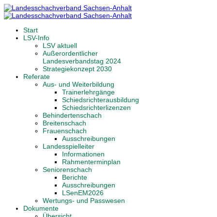
Start
LSV-Info
LSV aktuell
Außerordentlicher
Landesverbandstag 2024
Strategiekonzept 2030
Referate
Aus- und Weiterbildung
Trainerlehrgänge
Schiedsrichterausbildung
Schiedsrichterlizenzen
Behindertenschach
Breitenschach
Frauenschach
Ausschreibungen
Landesspielleiter
Informationen
Rahmenterminplan
Seniorenschach
Berichte
Ausschreibungen
LSenEM2026
Wertungs- und Passwesen
Dokumente
Übersicht