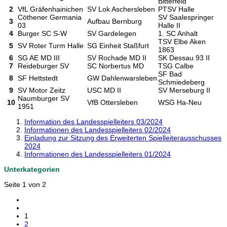
Bitterfeld
2
VfL Gräfenhainichen
SV Lok Aschersleben
PTSV Halle
Cöthener Germania
SV Saalespringer
3
Aufbau Bernburg
03
Halle II
4
Burger SC S-W
SV Gardelegen
1. SC Anhalt
TSV Elbe Aken
5
SV Roter Turm Halle
SG Einheit Staßfurt
1863
6
SG AE MD III
SV Rochade MD II
SK Dessau 93 II
7
Reideburger SV
SC Norbertus MD
TSG Calbe
SF Bad
8
SF Hettstedt
GW Dahlenwarsleben
Schmiedeberg
9
SV Motor Zeitz
USC MD II
SV Merseburg II
Naumburger SV
10
VfB Ottersleben
WSG Ha-Neu
1951
Information des Landesspielleiters 03/2024
Informationen des Landesspielleiters 02/2024
Einladung zur Sitzung des Erweiterten Spielleiterausschusses
2024
Informationen des Landesspielleiters 01/2024
Unterkategorien
Seite 1 von 2
1
2