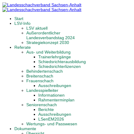
Start
LSV-Info
LSV aktuell
Außerordentlicher
Landesverbandstag 2024
Strategiekonzept 2030
Referate
Aus- und Weiterbildung
Trainerlehrgänge
Schiedsrichterausbildung
Schiedsrichterlizenzen
Behindertenschach
Breitenschach
Frauenschach
Ausschreibungen
Landesspielleiter
Informationen
Rahmenterminplan
Seniorenschach
Berichte
Ausschreibungen
LSenEM2026
Wertungs- und Passwesen
Dokumente
Übersicht