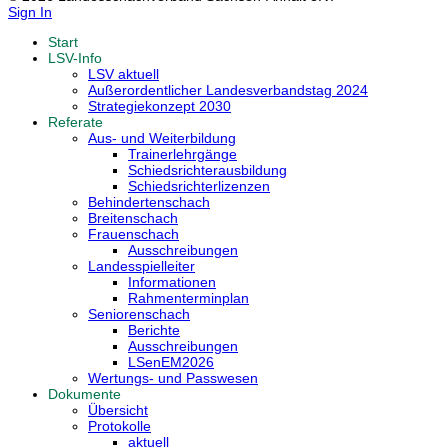
Sign In
Start
LSV-Info
LSV aktuell
Außerordentlicher Landesverbandstag 2024
Strategiekonzept 2030
Referate
Aus- und Weiterbildung
Trainerlehrgänge
Schiedsrichterausbildung
Schiedsrichterlizenzen
Behindertenschach
Breitenschach
Frauenschach
Ausschreibungen
Landesspielleiter
Informationen
Rahmenterminplan
Seniorenschach
Berichte
Ausschreibungen
LSenEM2026
Wertungs- und Passwesen
Dokumente
Übersicht
Protokolle
aktuell