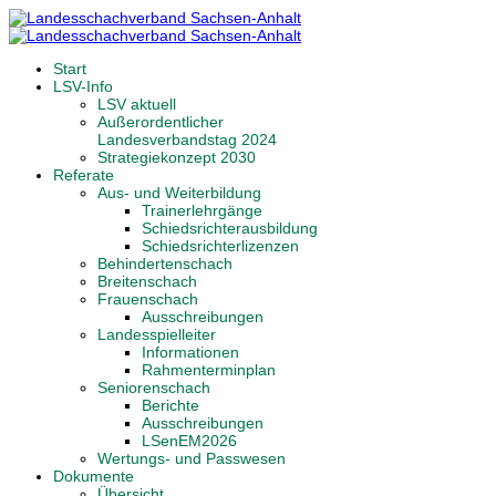
Start
LSV-Info
LSV aktuell
Außerordentlicher
Landesverbandstag 2024
Strategiekonzept 2030
Referate
Aus- und Weiterbildung
Trainerlehrgänge
Schiedsrichterausbildung
Schiedsrichterlizenzen
Behindertenschach
Breitenschach
Frauenschach
Ausschreibungen
Landesspielleiter
Informationen
Rahmenterminplan
Seniorenschach
Berichte
Ausschreibungen
LSenEM2026
Wertungs- und Passwesen
Dokumente
Übersicht