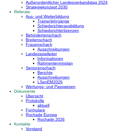
Außerordentlicher Landesverbandstag 2024
Strategiekonzept 2030
Referate
Aus- und Weiterbildung
Trainerlehrgänge
Schiedsrichterausbildung
Schiedsrichterlizenzen
Behindertenschach
Breitenschach
Frauenschach
Ausschreibungen
Landesspielleiter
Informationen
Rahmenterminplan
Seniorenschach
Berichte
Ausschreibungen
LSenEM2026
Wertungs- und Passwesen
Dokumente
Übersicht
Protokolle
aktuell
Formulare
Rochade Europa
Rochade 2026
Kontakte
Vorstand