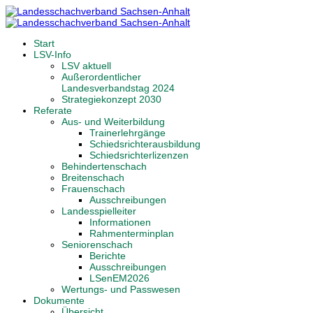
Start
LSV-Info
LSV aktuell
Außerordentlicher
Landesverbandstag 2024
Strategiekonzept 2030
Referate
Aus- und Weiterbildung
Trainerlehrgänge
Schiedsrichterausbildung
Schiedsrichterlizenzen
Behindertenschach
Breitenschach
Frauenschach
Ausschreibungen
Landesspielleiter
Informationen
Rahmenterminplan
Seniorenschach
Berichte
Ausschreibungen
LSenEM2026
Wertungs- und Passwesen
Dokumente
Übersicht