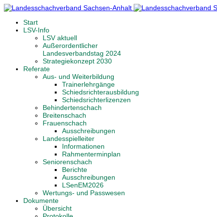
Start
LSV-Info
LSV aktuell
Außerordentlicher
Landesverbandstag 2024
Strategiekonzept 2030
Referate
Aus- und Weiterbildung
Trainerlehrgänge
Schiedsrichterausbildung
Schiedsrichterlizenzen
Behindertenschach
Breitenschach
Frauenschach
Ausschreibungen
Landesspielleiter
Informationen
Rahmenterminplan
Seniorenschach
Berichte
Ausschreibungen
LSenEM2026
Wertungs- und Passwesen
Dokumente
Übersicht
Protokolle