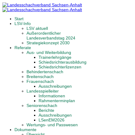
Start
LSV-Info
LSV aktuell
Außerordentlicher
Landesverbandstag 2024
Strategiekonzept 2030
Referate
Aus- und Weiterbildung
Trainerlehrgänge
Schiedsrichterausbildung
Schiedsrichterlizenzen
Behindertenschach
Breitenschach
Frauenschach
Ausschreibungen
Landesspielleiter
Informationen
Rahmenterminplan
Seniorenschach
Berichte
Ausschreibungen
LSenEM2026
Wertungs- und Passwesen
Dokumente
Übersicht