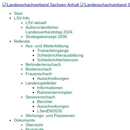
Start
LSV-Info
LSV aktuell
Außerordentlicher
Landesverbandstag 2024
Strategiekonzept 2030
Referate
Aus- und Weiterbildung
Trainerlehrgänge
Schiedsrichterausbildung
Schiedsrichterlizenzen
Behindertenschach
Breitenschach
Frauenschach
Ausschreibungen
Landesspielleiter
Informationen
Rahmenterminplan
Seniorenschach
Berichte
Ausschreibungen
LSenEM2026
Wertungs- und Passwesen
Dokumente
Übersicht
Protokolle