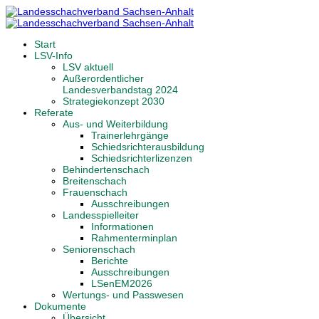
Start
LSV-Info
LSV aktuell
Außerordentlicher
Landesverbandstag 2024
Strategiekonzept 2030
Referate
Aus- und Weiterbildung
Trainerlehrgänge
Schiedsrichterausbildung
Schiedsrichterlizenzen
Behindertenschach
Breitenschach
Frauenschach
Ausschreibungen
Landesspielleiter
Informationen
Rahmenterminplan
Seniorenschach
Berichte
Ausschreibungen
LSenEM2026
Wertungs- und Passwesen
Dokumente
Übersicht