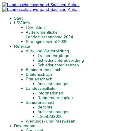
Start
LSV-Info
LSV aktuell
Außerordentlicher
Landesverbandstag 2024
Strategiekonzept 2030
Referate
Aus- und Weiterbildung
Trainerlehrgänge
Schiedsrichterausbildung
Schiedsrichterlizenzen
Behindertenschach
Breitenschach
Frauenschach
Ausschreibungen
Landesspielleiter
Informationen
Rahmenterminplan
Seniorenschach
Berichte
Ausschreibungen
LSenEM2026
Wertungs- und Passwesen
Dokumente
Übersicht