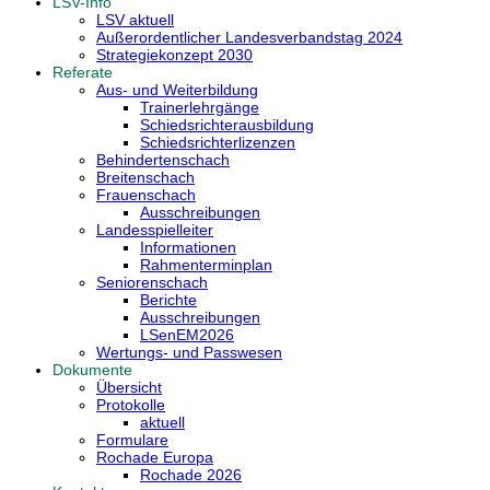
LSV-Info
LSV aktuell
Außerordentlicher Landesverbandstag 2024
Strategiekonzept 2030
Referate
Aus- und Weiterbildung
Trainerlehrgänge
Schiedsrichterausbildung
Schiedsrichterlizenzen
Behindertenschach
Breitenschach
Frauenschach
Ausschreibungen
Landesspielleiter
Informationen
Rahmenterminplan
Seniorenschach
Berichte
Ausschreibungen
LSenEM2026
Wertungs- und Passwesen
Dokumente
Übersicht
Protokolle
aktuell
Formulare
Rochade Europa
Rochade 2026