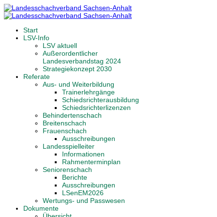
Start
LSV-Info
LSV aktuell
Außerordentlicher
Landesverbandstag 2024
Strategiekonzept 2030
Referate
Aus- und Weiterbildung
Trainerlehrgänge
Schiedsrichterausbildung
Schiedsrichterlizenzen
Behindertenschach
Breitenschach
Frauenschach
Ausschreibungen
Landesspielleiter
Informationen
Rahmenterminplan
Seniorenschach
Berichte
Ausschreibungen
LSenEM2026
Wertungs- und Passwesen
Dokumente
Übersicht