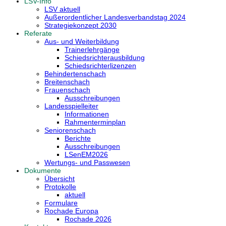
LSV-Info
LSV aktuell
Außerordentlicher Landesverbandstag 2024
Strategiekonzept 2030
Referate
Aus- und Weiterbildung
Trainerlehrgänge
Schiedsrichterausbildung
Schiedsrichterlizenzen
Behindertenschach
Breitenschach
Frauenschach
Ausschreibungen
Landesspielleiter
Informationen
Rahmenterminplan
Seniorenschach
Berichte
Ausschreibungen
LSenEM2026
Wertungs- und Passwesen
Dokumente
Übersicht
Protokolle
aktuell
Formulare
Rochade Europa
Rochade 2026