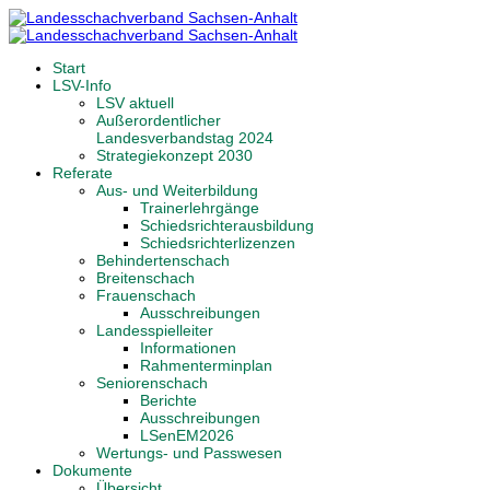
Start
LSV-Info
LSV aktuell
Außerordentlicher
Landesverbandstag 2024
Strategiekonzept 2030
Referate
Aus- und Weiterbildung
Trainerlehrgänge
Schiedsrichterausbildung
Schiedsrichterlizenzen
Behindertenschach
Breitenschach
Frauenschach
Ausschreibungen
Landesspielleiter
Informationen
Rahmenterminplan
Seniorenschach
Berichte
Ausschreibungen
LSenEM2026
Wertungs- und Passwesen
Dokumente
Übersicht