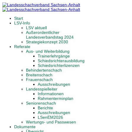
Start
LSV-Info
LSV aktuell
Außerordentlicher
Landesverbandstag 2024
Strategiekonzept 2030
Referate
Aus- und Weiterbildung
Trainerlehrgänge
Schiedsrichterausbildung
Schiedsrichterlizenzen
Behindertenschach
Breitenschach
Frauenschach
Ausschreibungen
Landesspielleiter
Informationen
Rahmenterminplan
Seniorenschach
Berichte
Ausschreibungen
LSenEM2026
Wertungs- und Passwesen
Dokumente
Übersicht