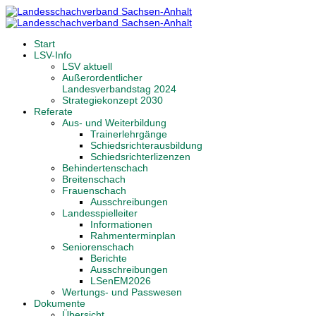
Start
LSV-Info
LSV aktuell
Außerordentlicher
Landesverbandstag 2024
Strategiekonzept 2030
Referate
Aus- und Weiterbildung
Trainerlehrgänge
Schiedsrichterausbildung
Schiedsrichterlizenzen
Behindertenschach
Breitenschach
Frauenschach
Ausschreibungen
Landesspielleiter
Informationen
Rahmenterminplan
Seniorenschach
Berichte
Ausschreibungen
LSenEM2026
Wertungs- und Passwesen
Dokumente
Übersicht