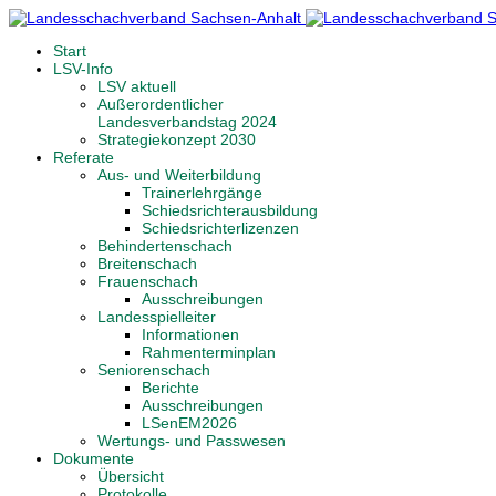
Start
LSV-Info
LSV aktuell
Außerordentlicher
Landesverbandstag 2024
Strategiekonzept 2030
Referate
Aus- und Weiterbildung
Trainerlehrgänge
Schiedsrichterausbildung
Schiedsrichterlizenzen
Behindertenschach
Breitenschach
Frauenschach
Ausschreibungen
Landesspielleiter
Informationen
Rahmenterminplan
Seniorenschach
Berichte
Ausschreibungen
LSenEM2026
Wertungs- und Passwesen
Dokumente
Übersicht
Protokolle