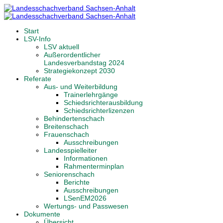
Start
LSV-Info
LSV aktuell
Außerordentlicher
Landesverbandstag 2024
Strategiekonzept 2030
Referate
Aus- und Weiterbildung
Trainerlehrgänge
Schiedsrichterausbildung
Schiedsrichterlizenzen
Behindertenschach
Breitenschach
Frauenschach
Ausschreibungen
Landesspielleiter
Informationen
Rahmenterminplan
Seniorenschach
Berichte
Ausschreibungen
LSenEM2026
Wertungs- und Passwesen
Dokumente
Übersicht