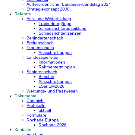
Außerordentlicher Landesverbandstag 2024
Strategiekonzept 2030
Referate
Aus- und Weiterbildung
Trainerlehrgänge
Schiedsrichterausbildung
Schiedsrichterlizenzen
Behindertenschach
Breitenschach
Frauenschach
Ausschreibungen
Landesspielleiter
Informationen
Rahmenterminplan
Seniorenschach
Berichte
Ausschreibungen
LSenEM2026
Wertungs- und Passwesen
Dokumente
Übersicht
Protokolle
aktuell
Formulare
Rochade Europa
Rochade 2026
Kontakte
Vorstand