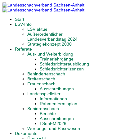
Start
LSV-Info
LSV aktuell
Außerordentlicher
Landesverbandstag 2024
Strategiekonzept 2030
Referate
Aus- und Weiterbildung
Trainerlehrgänge
Schiedsrichterausbildung
Schiedsrichterlizenzen
Behindertenschach
Breitenschach
Frauenschach
Ausschreibungen
Landesspielleiter
Informationen
Rahmenterminplan
Seniorenschach
Berichte
Ausschreibungen
LSenEM2026
Wertungs- und Passwesen
Dokumente
Übersicht