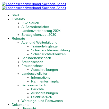
Start
LSV-Info
LSV aktuell
Außerordentlicher
Landesverbandstag 2024
Strategiekonzept 2030
Referate
Aus- und Weiterbildung
Trainerlehrgänge
Schiedsrichterausbildung
Schiedsrichterlizenzen
Behindertenschach
Breitenschach
Frauenschach
Ausschreibungen
Landesspielleiter
Informationen
Rahmenterminplan
Seniorenschach
Berichte
Ausschreibungen
LSenEM2026
Wertungs- und Passwesen
Dokumente
Übersicht