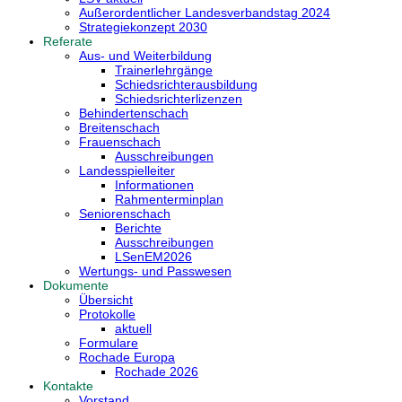
Außerordentlicher Landesverbandstag 2024
Strategiekonzept 2030
Referate
Aus- und Weiterbildung
Trainerlehrgänge
Schiedsrichterausbildung
Schiedsrichterlizenzen
Behindertenschach
Breitenschach
Frauenschach
Ausschreibungen
Landesspielleiter
Informationen
Rahmenterminplan
Seniorenschach
Berichte
Ausschreibungen
LSenEM2026
Wertungs- und Passwesen
Dokumente
Übersicht
Protokolle
aktuell
Formulare
Rochade Europa
Rochade 2026
Kontakte
Vorstand