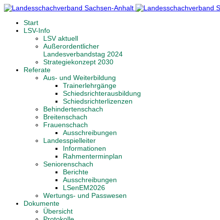
Start
LSV-Info
LSV aktuell
Außerordentlicher
Landesverbandstag 2024
Strategiekonzept 2030
Referate
Aus- und Weiterbildung
Trainerlehrgänge
Schiedsrichterausbildung
Schiedsrichterlizenzen
Behindertenschach
Breitenschach
Frauenschach
Ausschreibungen
Landesspielleiter
Informationen
Rahmenterminplan
Seniorenschach
Berichte
Ausschreibungen
LSenEM2026
Wertungs- und Passwesen
Dokumente
Übersicht
Protokolle