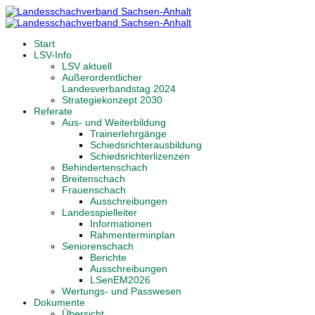
Start
LSV-Info
LSV aktuell
Außerordentlicher
Landesverbandstag 2024
Strategiekonzept 2030
Referate
Aus- und Weiterbildung
Trainerlehrgänge
Schiedsrichterausbildung
Schiedsrichterlizenzen
Behindertenschach
Breitenschach
Frauenschach
Ausschreibungen
Landesspielleiter
Informationen
Rahmenterminplan
Seniorenschach
Berichte
Ausschreibungen
LSenEM2026
Wertungs- und Passwesen
Dokumente
Übersicht