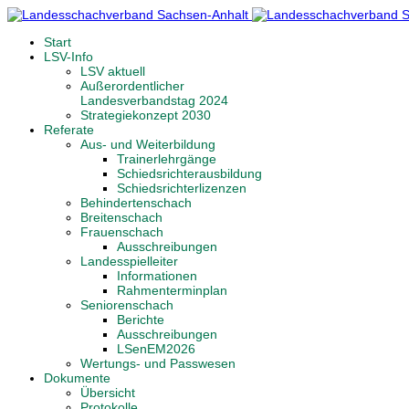
Start
LSV-Info
LSV aktuell
Außerordentlicher
Landesverbandstag 2024
Strategiekonzept 2030
Referate
Aus- und Weiterbildung
Trainerlehrgänge
Schiedsrichterausbildung
Schiedsrichterlizenzen
Behindertenschach
Breitenschach
Frauenschach
Ausschreibungen
Landesspielleiter
Informationen
Rahmenterminplan
Seniorenschach
Berichte
Ausschreibungen
LSenEM2026
Wertungs- und Passwesen
Dokumente
Übersicht
Protokolle