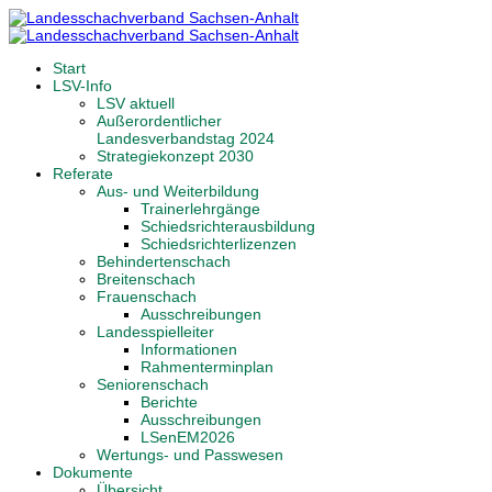
Start
LSV-Info
LSV aktuell
Außerordentlicher
Landesverbandstag 2024
Strategiekonzept 2030
Referate
Aus- und Weiterbildung
Trainerlehrgänge
Schiedsrichterausbildung
Schiedsrichterlizenzen
Behindertenschach
Breitenschach
Frauenschach
Ausschreibungen
Landesspielleiter
Informationen
Rahmenterminplan
Seniorenschach
Berichte
Ausschreibungen
LSenEM2026
Wertungs- und Passwesen
Dokumente
Übersicht