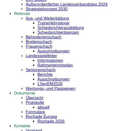
Außerordentlicher Landesverbandstag 2024
Strategiekonzept 2030
Referate
Aus- und Weiterbildung
Trainerlehrgänge
Schiedsrichterausbildung
Schiedsrichterlizenzen
Behindertenschach
Breitenschach
Frauenschach
Ausschreibungen
Landesspielleiter
Informationen
Rahmenterminplan
Seniorenschach
Berichte
Ausschreibungen
LSenEM2026
Wertungs- und Passwesen
Dokumente
Übersicht
Protokolle
aktuell
Formulare
Rochade Europa
Rochade 2026
Kontakte
Vorstand