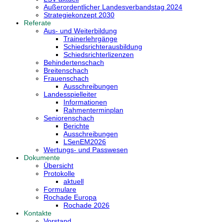
Außerordentlicher Landesverbandstag 2024
Strategiekonzept 2030
Referate
Aus- und Weiterbildung
Trainerlehrgänge
Schiedsrichterausbildung
Schiedsrichterlizenzen
Behindertenschach
Breitenschach
Frauenschach
Ausschreibungen
Landesspielleiter
Informationen
Rahmenterminplan
Seniorenschach
Berichte
Ausschreibungen
LSenEM2026
Wertungs- und Passwesen
Dokumente
Übersicht
Protokolle
aktuell
Formulare
Rochade Europa
Rochade 2026
Kontakte
Vorstand