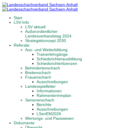
Start
LSV-Info
LSV aktuell
Außerordentlicher
Landesverbandstag 2024
Strategiekonzept 2030
Referate
Aus- und Weiterbildung
Trainerlehrgänge
Schiedsrichterausbildung
Schiedsrichterlizenzen
Behindertenschach
Breitenschach
Frauenschach
Ausschreibungen
Landesspielleiter
Informationen
Rahmenterminplan
Seniorenschach
Berichte
Ausschreibungen
LSenEM2026
Wertungs- und Passwesen
Dokumente
Übersicht