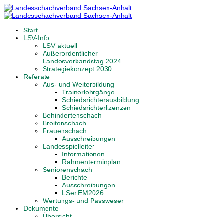
Start
LSV-Info
LSV aktuell
Außerordentlicher
Landesverbandstag 2024
Strategiekonzept 2030
Referate
Aus- und Weiterbildung
Trainerlehrgänge
Schiedsrichterausbildung
Schiedsrichterlizenzen
Behindertenschach
Breitenschach
Frauenschach
Ausschreibungen
Landesspielleiter
Informationen
Rahmenterminplan
Seniorenschach
Berichte
Ausschreibungen
LSenEM2026
Wertungs- und Passwesen
Dokumente
Übersicht