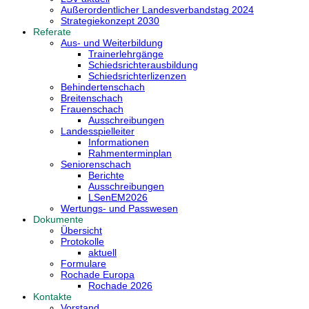
Außerordentlicher Landesverbandstag 2024
Strategiekonzept 2030
Referate
Aus- und Weiterbildung
Trainerlehrgänge
Schiedsrichterausbildung
Schiedsrichterlizenzen
Behindertenschach
Breitenschach
Frauenschach
Ausschreibungen
Landesspielleiter
Informationen
Rahmenterminplan
Seniorenschach
Berichte
Ausschreibungen
LSenEM2026
Wertungs- und Passwesen
Dokumente
Übersicht
Protokolle
aktuell
Formulare
Rochade Europa
Rochade 2026
Kontakte
Vorstand