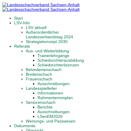
Start
LSV-Info
LSV aktuell
Außerordentlicher
Landesverbandstag 2024
Strategiekonzept 2030
Referate
Aus- und Weiterbildung
Trainerlehrgänge
Schiedsrichterausbildung
Schiedsrichterlizenzen
Behindertenschach
Breitenschach
Frauenschach
Ausschreibungen
Landesspielleiter
Informationen
Rahmenterminplan
Seniorenschach
Berichte
Ausschreibungen
LSenEM2026
Wertungs- und Passwesen
Dokumente
Übersicht