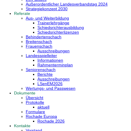
Außerordentlicher Landesverbandstag 2024
Strategiekonzept 2030
Referate
Aus- und Weiterbildung
Trainerlehrgänge
Schiedsrichterausbildung
Schiedsrichterlizenzen
Behindertenschach
Breitenschach
Frauenschach
Ausschreibungen
Landesspielleiter
Informationen
Rahmenterminplan
Seniorenschach
Berichte
Ausschreibungen
LSenEM2026
Wertungs- und Passwesen
Dokumente
Übersicht
Protokolle
aktuell
Formulare
Rochade Europa
Rochade 2026
Kontakte
Vorstand