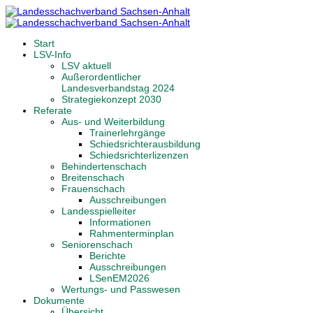
Start
LSV-Info
LSV aktuell
Außerordentlicher
Landesverbandstag 2024
Strategiekonzept 2030
Referate
Aus- und Weiterbildung
Trainerlehrgänge
Schiedsrichterausbildung
Schiedsrichterlizenzen
Behindertenschach
Breitenschach
Frauenschach
Ausschreibungen
Landesspielleiter
Informationen
Rahmenterminplan
Seniorenschach
Berichte
Ausschreibungen
LSenEM2026
Wertungs- und Passwesen
Dokumente
Übersicht