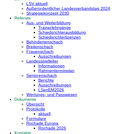
LSV aktuell
Außerordentlicher Landesverbandstag 2024
Strategiekonzept 2030
Referate
Aus- und Weiterbildung
Trainerlehrgänge
Schiedsrichterausbildung
Schiedsrichterlizenzen
Behindertenschach
Breitenschach
Frauenschach
Ausschreibungen
Landesspielleiter
Informationen
Rahmenterminplan
Seniorenschach
Berichte
Ausschreibungen
LSenEM2026
Wertungs- und Passwesen
Dokumente
Übersicht
Protokolle
aktuell
Formulare
Rochade Europa
Rochade 2026
Kontakte