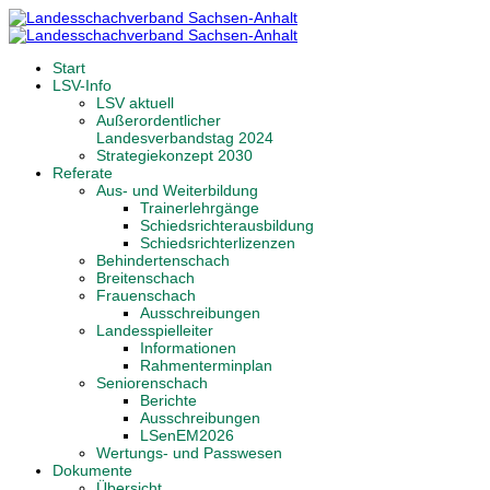
Start
LSV-Info
LSV aktuell
Außerordentlicher
Landesverbandstag 2024
Strategiekonzept 2030
Referate
Aus- und Weiterbildung
Trainerlehrgänge
Schiedsrichterausbildung
Schiedsrichterlizenzen
Behindertenschach
Breitenschach
Frauenschach
Ausschreibungen
Landesspielleiter
Informationen
Rahmenterminplan
Seniorenschach
Berichte
Ausschreibungen
LSenEM2026
Wertungs- und Passwesen
Dokumente
Übersicht