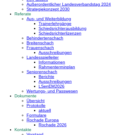
Außerordentlicher Landesverbandstag 2024
Strategiekonzept 2030
Referate
Aus- und Weiterbildung
Trainerlehrgänge
Schiedsrichterausbildung
Schiedsrichterlizenzen
Behindertenschach
Breitenschach
Frauenschach
Ausschreibungen
Landesspielleiter
Informationen
Rahmenterminplan
Seniorenschach
Berichte
Ausschreibungen
LSenEM2026
Wertungs- und Passwesen
Dokumente
Übersicht
Protokolle
aktuell
Formulare
Rochade Europa
Rochade 2026
Kontakte
Vorstand