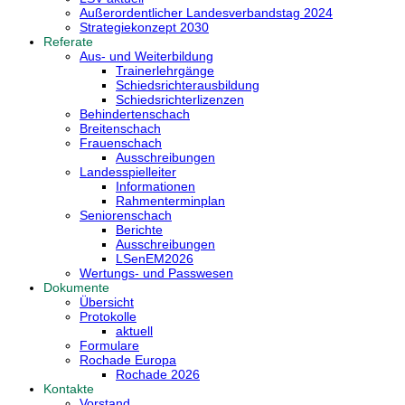
Außerordentlicher Landesverbandstag 2024
Strategiekonzept 2030
Referate
Aus- und Weiterbildung
Trainerlehrgänge
Schiedsrichterausbildung
Schiedsrichterlizenzen
Behindertenschach
Breitenschach
Frauenschach
Ausschreibungen
Landesspielleiter
Informationen
Rahmenterminplan
Seniorenschach
Berichte
Ausschreibungen
LSenEM2026
Wertungs- und Passwesen
Dokumente
Übersicht
Protokolle
aktuell
Formulare
Rochade Europa
Rochade 2026
Kontakte
Vorstand