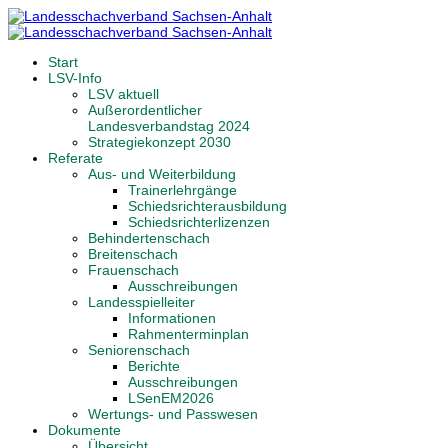
Start
LSV-Info
LSV aktuell
Außerordentlicher
Landesverbandstag 2024
Strategiekonzept 2030
Referate
Aus- und Weiterbildung
Trainerlehrgänge
Schiedsrichterausbildung
Schiedsrichterlizenzen
Behindertenschach
Breitenschach
Frauenschach
Ausschreibungen
Landesspielleiter
Informationen
Rahmenterminplan
Seniorenschach
Berichte
Ausschreibungen
LSenEM2026
Wertungs- und Passwesen
Dokumente
Übersicht